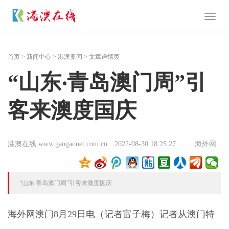
Toggl
naviga
首页
>
新闻中心
>
港澳要闻
> 文章详情页
“山东‧青岛澳门周”引
客来澳度国庆
港澳在线 www.gangaonet.com.cn
2022-08-30 18:25:27
海外网
“山东‧青岛澳门周”引客来澳度国庆
海外网澳门8月29日电（记者富子梅）记者从澳门特