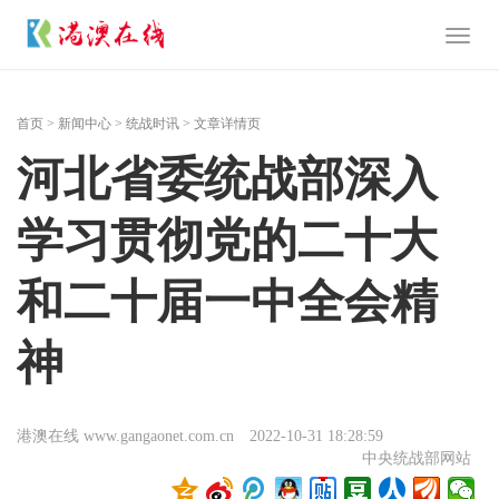
Toggl
naviga
首页
>
新闻中心
>
统战时讯
> 文章详情页
河北省委统战部深入
学习贯彻党的二十大
和二十届一中全会精
神
港澳在线 www.gangaonet.com.cn
2022-10-31 18:28:59
中央统战部网站