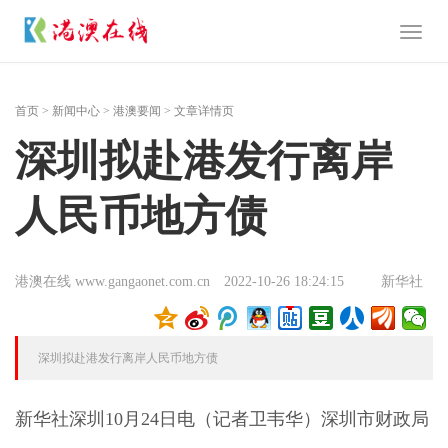
Toggl
naviga
首页
>
新闻中心
>
港澳要闻
> 文章详情页
深圳拟赴港发行离岸
人民币地方债
港澳在线 www.gangaonet.com.cn
2022-10-26 18:24:15
新华社
深圳拟赴港发行离岸人民币地方债
新华社深圳10月24日电（记者卫韦华）深圳市财政局