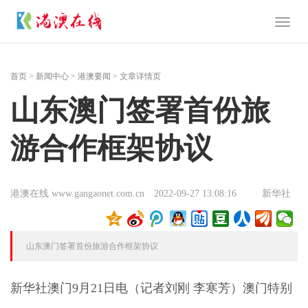
Toggl
naviga
首页
>
新闻中心
>
港澳要闻
> 文章详情页
山东澳门签署首份旅
游合作框架协议
港澳在线 www.gangaonet.com.cn
2022-09-27 13:08:16
新华社
山东澳门签署首份旅游合作框架协议
新华社澳门9月21日电（记者刘刚 李寒芳）澳门特别