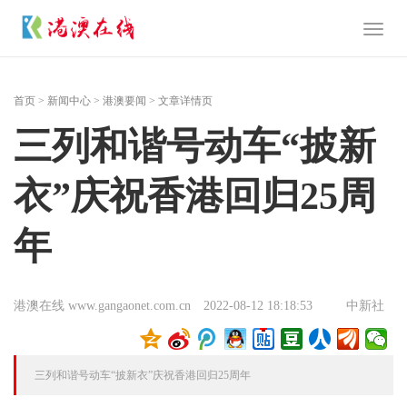
Toggl
naviga
首页
>
新闻中心
>
港澳要闻
> 文章详情页
三列和谐号动车“披新
衣”庆祝香港回归25周
年
港澳在线 www.gangaonet.com.cn
2022-08-12 18:18:53
中新社
三列和谐号动车“披新衣”庆祝香港回归25周年